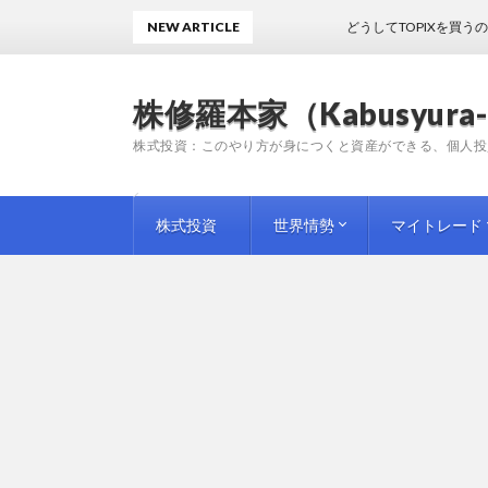
NEW ARTICLE
どうしてTOPIXを買うのかわから
株修羅本家（Kabusyura-
株式投資：このやり方が身につくと資産ができる、個人投
株式投資
世界情勢
マイトレード
投資手法
投資情報
師匠（プロ）の教訓
企業評論
国内情勢
海外情勢
トレード日記
トレード雑感
トレード予想