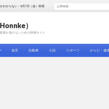
ない：8月7日（金）前場
Honnke）
資家が負けないための情報サイト
放言
自動車
小説
スポーツ
からだ・健