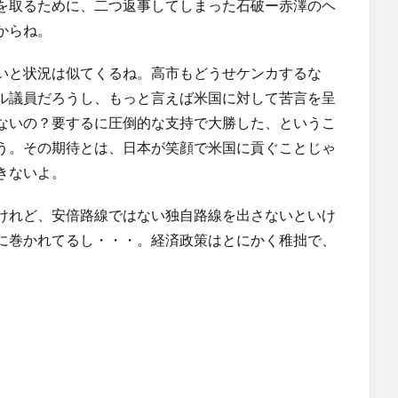
を取るために、二つ返事してしまった石破ー赤澤のヘ
からね。
いと状況は似てくるね。高市もどうせケンカするな
ル議員だろうし、もっと言えば米国に対して苦言を呈
ないの？要するに圧倒的な支持で大勝した、というこ
う。その期待とは、日本が笑顔で米国に貢ぐことじゃ
きないよ。
けれど、安倍路線ではない独自路線を出さないといけ
に巻かれてるし・・・。経済政策はとにかく稚拙で、