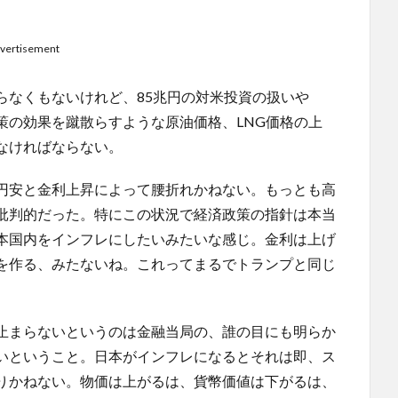
vertisement
らなくもないけれど、85兆円の対米投資の扱いや
策の効果を蹴散らすような原油価格、LNG価格の上
なければならない。
円安と金利上昇によって腰折れかねない。もっとも高
批判的だった。特にこの状況で経済政策の指針は本当
本国内をインフレにしたいみたいな感じ。金利は上げ
を作る、みたないね。これってまるでトランプと同じ
止まらないというのは金融当局の、誰の目にも明らか
いということ。日本がインフレになるとそれは即、ス
りかねない。物価は上がるは、貨幣価値は下がるは、