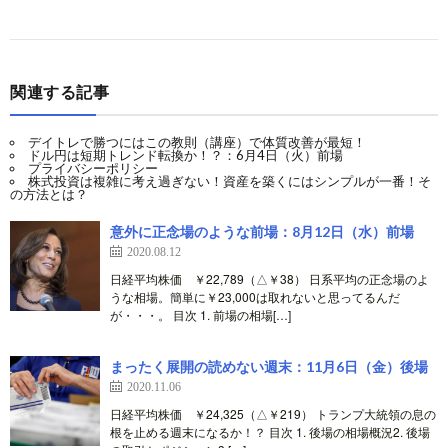
関連する記事
デイトレで勝つにはこの教則（講座）で体質改善が最短！
ドル円は短期トレンド転換か！？：6月4日（火）前場
プライバシーポリシー
株式投資は複雑に考え過ぎない！資産を築くにはシンプルが一番！そ
の方法とは？
意外に正念場のような前場：8月12日（水）前場
2020.08.12
日経平均株価 ￥22,789（△￥38） 日系平均の正念場のよ
うな相場。簡単に￥23,000は取れないと思ってるんだ
が・・・。 目次 1. 前場の相場[…]
まったく展開の読めない週末：11月6日（金）後場
2020.11.06
日経平均株価 ￥24,325（△￥219） トランプ大統領の息の
根を止める週末になるか！？ 目次 1. 後場の相場概況2. 後場