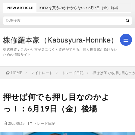
NEW ARTICLE
どうしてTOPIXを買うのかわからない：8月7日（金）前場
株修羅本家（Kabusyura-Honnke）
株式投資：このやり方が身につくと資産ができる、個人投資家が負けない
ための情報サイト
株
マイトレード
トレード日記
押せば何でも押し目なのか
HOME
式
押せば何でも押し目なのかよ
投
っ！：6月19日（金）後場
資
2026.06.19
トレード日記