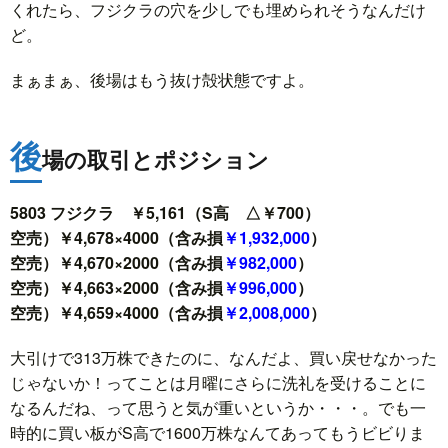
くれたら、フジクラの穴を少しでも埋められそうなんだけ
ど。
まぁまぁ、後場はもう抜け殻状態ですよ。
後
場の取引とポジション
5803 フジクラ ￥5,161（S高 △￥700）
空売）￥4,678×4000（含み損
￥1,932,000
）
空売）￥4,670×2000（含み損
￥982,000
）
空売）￥4,663×2000（含み損
￥996,000
）
空売）￥4,659×4000（含み損
￥2,008,000
）
大引けで313万株できたのに、なんだよ、買い戻せなかった
じゃないか！ってことは月曜にさらに洗礼を受けることに
なるんだね、って思うと気が重いというか・・・。でも一
時的に買い板がS高で1600万株なんてあってもうビビりま