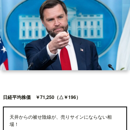
世
界
情
勢
マ
イ
日経平均株価 ￥71,250（△￥196）
ト
レ
天井からの被せ陰線が、売りサインにならない相
場！
ー
放