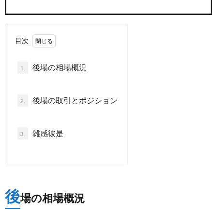
ド
言
自
目次
動
小
後場の相場概況
1.
車
説
ス
後場の取引とポジション
2.
ポ
か
ー
ら
MUSI
雑感彼是
3.
ツ
だ・
時
健
事
後
場の相場概況
康
問