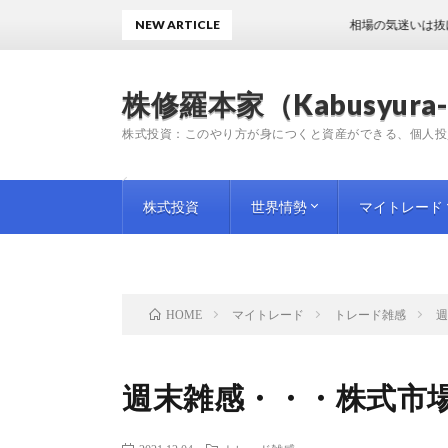
NEW ARTICLE
相場の気迷いは抜けず！？
株修羅本家（Kabusyura-
株式投資：このやり方が身につくと資産ができる、個人投
株式投資
世界情勢
マイトレード
投資手法
投資情報
師匠（プロ）の教訓
企業評論
国内情勢
海外情勢
トレード日記
トレード雑感
トレード予想
マイトレード
トレード雑感
HOME
週末雑感・・・株式市