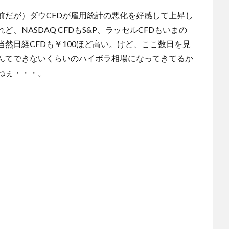
前だが）ダウCFDが雇用統計の悪化を好感して上昇し
NASDAQ CFDもS&P、ラッセルCFDもいまの
然日経CFDも￥100ほど高い。けど、ここ数日を見
んてできないくらいのハイボラ相場になってきてるか
ねぇ・・・。