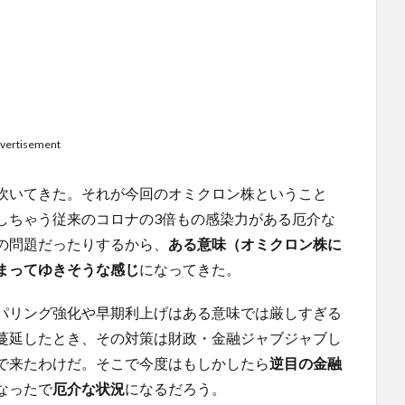
vertisement
吹いてきた。それが今回のオミクロン株ということ
しちゃう従来のコロナの3倍もの感染力がある厄介な
の問題だったりするから、
ある意味（オミクロン株に
まってゆきそうな感じ
になってきた。
パリング強化や早期利上げはある意味では厳しすぎる
蔓延したとき、その対策は財政・金融ジャブジャブし
で来たわけだ。そこで今度はもしかしたら
逆目の金融
なったで
厄介な状況
になるだろう。