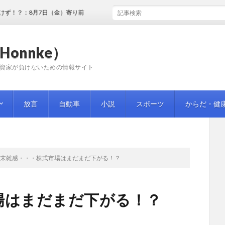
：8月7日（金）寄り前
Honnke）
資家が負けないための情報サイト
放言
自動車
小説
スポーツ
からだ・健
週末雑感・・・株式市場はまだまだ下がる！？
場はまだまだ下がる！？