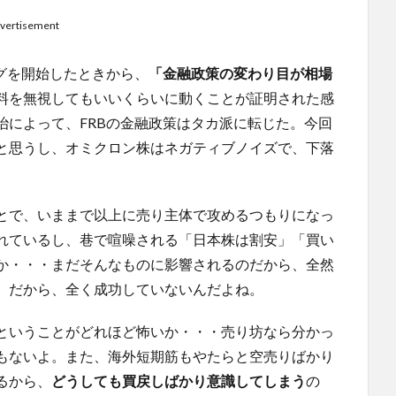
vertisement
グを開始したときから、
「金融政策の変わり目が相場
料を無視してもいいくらいに動くことが証明された感
治によって、FRBの金融政策はタカ派に転じた。今回
と思うし、オミクロン株はネガティブノイズで、下落
とで、いままで以上に売り主体で攻めるつもりになっ
れているし、巷で喧噪される「日本株は割安」「買い
か・・・まだそんなものに影響されるのだから、全然
。だから、全く成功していないんだよね。
ということがどれほど怖いか・・・売り坊なら分かっ
もないよ。また、海外短期筋もやたらと空売りばかり
るから、
どうしても買戻しばかり意識してしまう
の