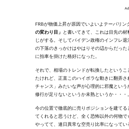
Ad
FRBが物価上昇が原因でいよいよテーパリン
の変わり目」
と書いてきて、これは目先の材
じがする。そしてバイデン政権のインフレ退
の下落のきっかけはやはりその辺からだった
に拍車を掛けた格好になった。
それで、相場のトレンドが転換したというこ
たけれど、正直このハイボラな動きに翻弄さ
チャンス」みたいな声が心理的に邪魔という
修行が足りないというか未熟というか・・・
今の位置で徹底的に売りポジションを建てる
てくれると思うけど、全く恐怖以外の何物で
やってて、連日異常な空売り比率になってい